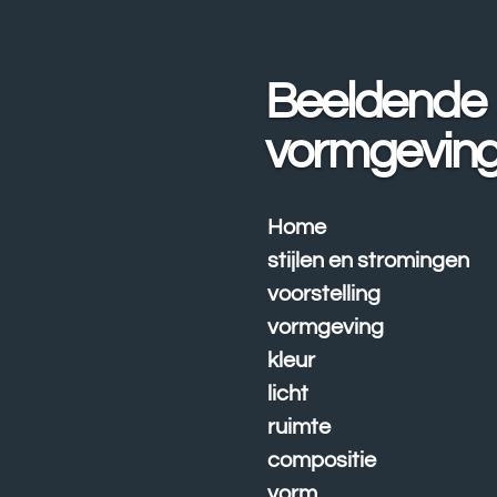
Ga
direct
naar
Beeldende
de
hoofdinhoud
vormgevin
Home
stijlen en stromingen
voorstelling
vormgeving
kleur
licht
ruimte
compositie
vorm