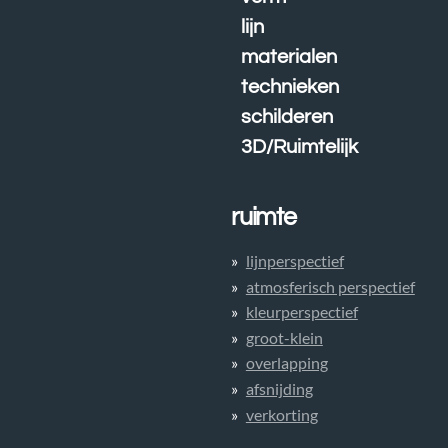
lijn
materialen
technieken
schilderen
3D/Ruimtelijk
ruimte
lijnperspectief
atmosferisch perspectief
kleurperspectief
groot-klein
overlapping
afsnijding
verkorting