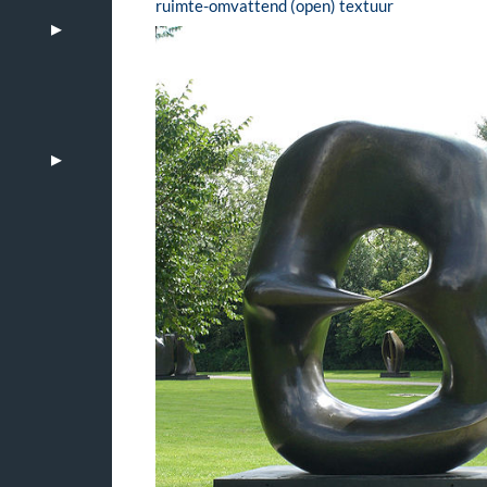
ruimte-omvattend (open) textuur