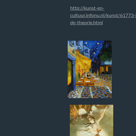
http://kunst-en-
cultuur.infonu.nl/kunst/61773-
de-theorie.html