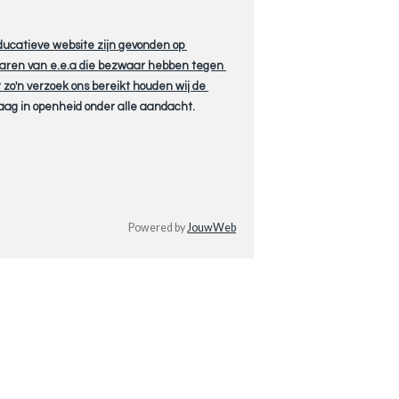
educatieve website zijn gevonden op
naren van e.e.a die bezwaar hebben tegen
 zo'n verzoek ons bereikt houden wij de
aag in openheid onder alle aandacht.
Powered by
JouwWeb