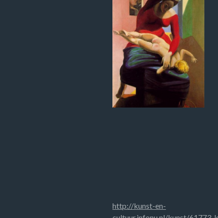
http://kunst-en-
cultuur.infonu.nl/kunst/61773-