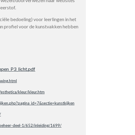
erwezen/doorverwezen naar websites
eerstof.
ële bedoeling) voor leerlingen in het
un profiel voor de kunstvakken hebben
ppen_P3_licht.pdf
wing.html
esthetica/kleur/kleur.htm
ekijken.php?pagina_id=7&sectie=kunstkijken
/
rbeheer-deel-1/652/inleiding/1699/