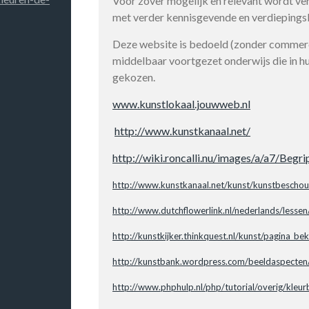
Voor zover mogelijk en relevant wordt v
met verder kennisgevende en verdiepingsl
Deze website is bedoeld (zonder commerci
middelbaar voortgezet onderwijs die in h
gekozen.
www.kunstlokaal.jouwweb.nl
http://www.kunstkanaal.net/
http://wiki.roncalli.nu/images/a/a7/Begri
http://www.kunstkanaal.net/kunst/kunstbeschou
http://www.dutchflowerlink.nl/nederlands/lessen/
http://kunstkijker.thinkquest.nl/kunst/pagina_b
http://kunstbank.wordpress.com/beeldaspecten
http://www.phphulp.nl/php/tutorial/overig/kleu