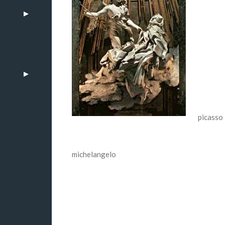
picasso
michelangelo