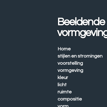
Ga
direct
naar
Beeldende
de
hoofdinhoud
vormgevin
Home
stijlen en stromingen
voorstelling
vormgeving
kleur
licht
ruimte
compositie
vorm