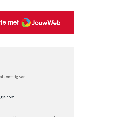
JouwWeb
te met
 afkomstig van
gle.com