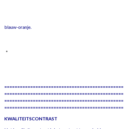
blauw-oranje.
==============================================
==============================================
==============================================
==============================================
KWALITEITSCONTRAST